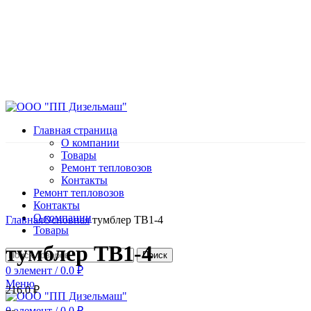
Главная страница
О компании
Товары
Ремонт тепловозов
Контакты
Ремонт тепловозов
Контакты
Нажмите, чтобы увеличить
О компании
Главная
Основная
тумблер ТВ1-4
Товары
тумблер ТВ1-4
Поиск
0
элемент
/
0.0
₽
Меню
216.0
₽
0
элемент
/
0.0
₽