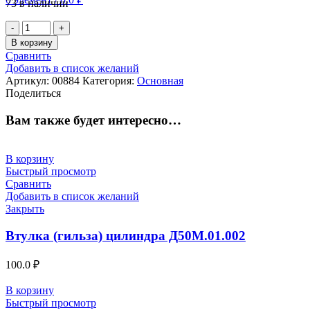
73 в наличии
Количество
товара
В корзину
тумблер
Сравнить
ТВ1-
Добавить в список желаний
4
Артикул:
00884
Категория:
Основная
Поделиться
Вам также будет интересно…
В корзину
Быстрый просмотр
Сравнить
Добавить в список желаний
Закрыть
Втулка (гильза) цилиндра Д50М.01.002
100.0
₽
В корзину
Быстрый просмотр