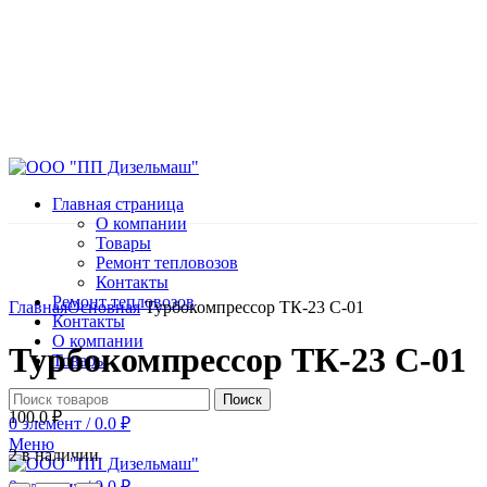
Главная страница
О компании
Товары
Ремонт тепловозов
Контакты
Нажмите, чтобы увеличить
Ремонт тепловозов
Главная
Основная
Турбокомпрессор ТК-23 С-01
Контакты
О компании
Турбокомпрессор ТК-23 С-01
Товары
Поиск
100.0
₽
0
элемент
/
0.0
₽
Меню
2 в наличии
0
элемент
/
0.0
₽