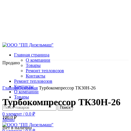
Главная страница
О компании
Продано
Товары
Ремонт тепловозов
Контакты
Ремонт тепловозов
Нажмите, чтобы увеличить
Контакты
Главная
Основная
Турбокомпрессор ТК30Н-26
О компании
Товары
Турбокомпрессор ТК30Н-26
Поиск
0
элемент
/
0.0
₽
100.0
₽
Меню
Нет в наличии
0
элемент
/
0.0
₽