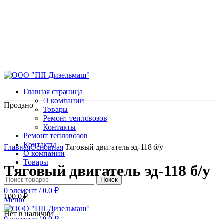
Главная страница
О компании
Продано
Товары
Ремонт тепловозов
Контакты
Ремонт тепловозов
Нажмите, чтобы увеличить
Контакты
Главная
Основная
Тяговый двигатель эд-118 б/у
О компании
Товары
Тяговый двигатель эд-118 б/у
Поиск
0
элемент
/
0.0
₽
100.0
₽
Меню
Нет в наличии
0
элемент
/
0.0
₽