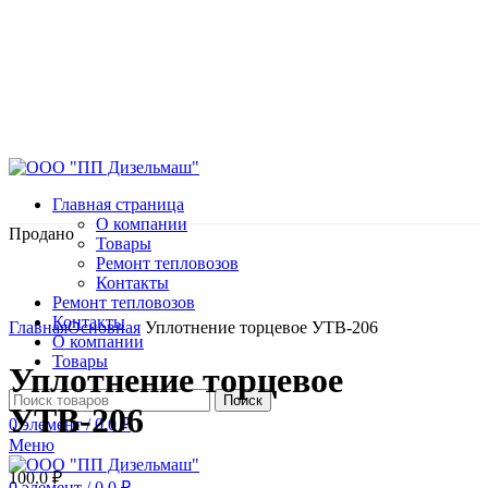
Главная страница
О компании
Продано
Товары
Ремонт тепловозов
Контакты
Ремонт тепловозов
Нажмите, чтобы увеличить
Контакты
Главная
Основная
Уплотнение торцевое УТВ-206
О компании
Товары
Уплотнение торцевое
Поиск
УТВ-206
0
элемент
/
0.0
₽
Меню
100.0
₽
0
элемент
/
0.0
₽