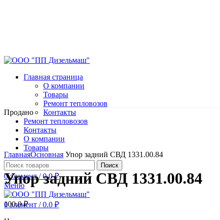
Главная страница
О компании
Товары
Ремонт тепловозов
Продано
Контакты
Ремонт тепловозов
Контакты
О компании
Нажмите, чтобы увеличить
Товары
Главная
Основная
Упор задний СВД 1331.00.84
Поиск
Упор задний СВД 1331.00.84
0
элемент
/
0.0
₽
Меню
100.0
₽
0
элемент
/
0.0
₽