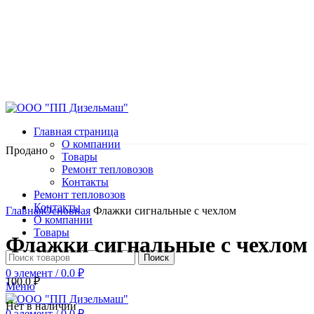
Главная страница
О компании
Продано
Товары
Ремонт тепловозов
Контакты
Ремонт тепловозов
Нажмите, чтобы увеличить
Контакты
Главная
Основная
Флажки сигнальные с чехлом
О компании
Товары
Флажки сигнальные с чехлом
Поиск
0
элемент
/
0.0
₽
100.0
₽
Меню
Нет в наличии
0
элемент
/
0.0
₽