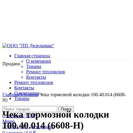
Главная страница
О компании
Продано
Товары
Ремонт тепловозов
Контакты
Ремонт тепловозов
Контакты
Нажмите, чтобы увеличить
О компании
Главная
Основная
Чека тормозной колодки 100.40.014 (6608-
Товары
Н)
Поиск
Чека тормозной колодки
0
элемент
/
0.0
₽
Меню
100.40.014 (6608-Н)
0
элемент
/
0.0
₽