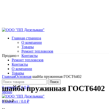
Главная страница
О компании
Товары
Ремонт тепловозов
Продано
Контакты
Ремонт тепловозов
Контакты
О компании
Нажмите, чтобы увеличить
Товары
Главная
Основная
шайба пружинная ГОСТ6402
Поиск
шайба пружинная ГОСТ6402
0
элемент
/
0.0
₽
Меню
100.0
₽
0
элемент
/
0.0
₽