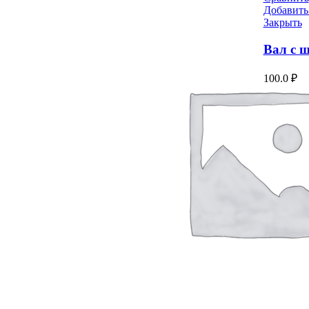
Добавить
Закрыть
Вал с ш
100.0
₽