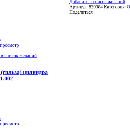
Добавить в список желаний
Артикул:
839984
Категория:
О
Поделиться
у
просмотр
 в список желаний
 (гильза) цилиндра
1.002
у
просмотр