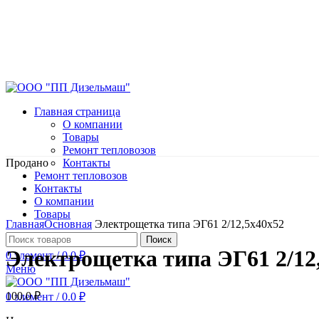
Главная страница
О компании
Товары
Ремонт тепловозов
Продано
Контакты
Ремонт тепловозов
Контакты
О компании
Нажмите, чтобы увеличить
Товары
Главная
Основная
Электрощетка типа ЭГ61 2/12,5х40х52
Поиск
Электрощетка типа ЭГ61 2/12
0
элемент
/
0.0
₽
Меню
100.0
₽
0
элемент
/
0.0
₽